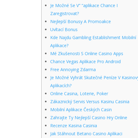
Je Možné Se V” “aplikace Chance I
Zaregistrovat?
Nejlepší Bonusy A Promoakce
Uvítací Bonus
Kde Najdu Gambling Establishment Mobilní
Aplikace?
Mé Zkušenosti S Online Casino Apps
Chance Vegas Aplikace Pro Android
Free Annoying Zdarma
Je Možné Vyhrát Skutečné Peníze V Kasinov
Aplikacích?
Online Casina, Loterie, Poker
Zákaznický Servis Versus Kasinu Casinia
Mobilní Aplikace Českých Casin
Zahrajte Ty Nejlepší Casino Hry Online
Recenze Kasina Casinia
Jak Stáhnout Betano Casino Aplikaci