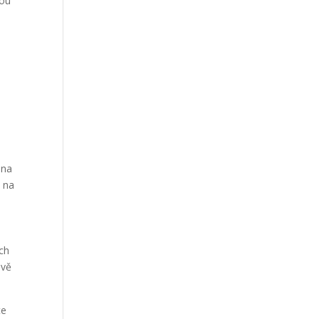
sou
 na
i na
ích
ávě
te