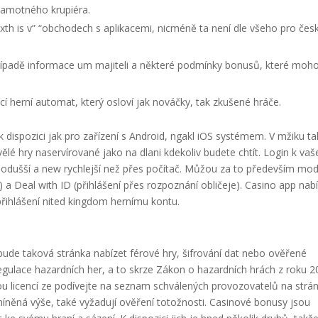
 samotného krupiéra.
sixth is v” “obchodech s aplikacemi, nicméně ta není dle všeho pro čes
řípadě informace um majiteli a některé podmínky bonusů, které moh
ící herní automat, který osloví jak nováčky, tak zkušené hráče.
 dispozici jak pro zařízení s Android, ngakl iOS systémem. V mžiku ta
ělé hry naservírované jako na dlani kdekoliv budete chtít. Login k va
nodušší a new rychlejší než přes počítač. Můžou za to především mod
) a Deal with ID (přihlášení přes rozpoznání obličeje). Casino app nabí
ihlášení nited kingdom hernímu kontu.
e bude taková stránka nabízet férové hry, šifrování dat nebo ověřené
regulace hazardních her, a to skrze Zákon o hazardních hrách z roku 2
ou licencí ze podívejte na seznam schválených provozovatelů na strá
míněná výše, také vyžadují ověření totožnosti. Casinové bonusy jsou