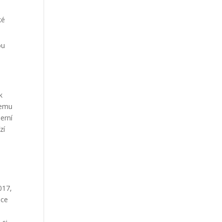
ké
ou
k
šemu
erní
zí
017,
nce