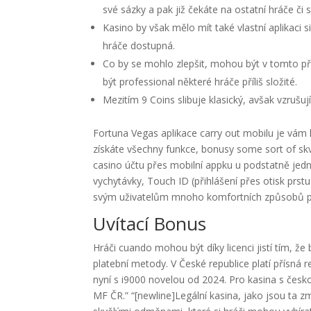
své sázky a pak již čekáte na ostatní hráče či
Kasino by však mělo mít také vlastní aplikaci 
hráče dostupná.
Co by se mohlo zlepšit, mohou být v tomto p
být professional některé hráče příliš složité.
Mezitím 9 Coins slibuje klasický, avšak vzrušuj
Fortuna Vegas aplikace carry out mobilu je vám k
získáte všechny funkce, bonusy some sort of skv
casino účtu přes mobilní appku u podstatně jed
vychytávky, Touch ID (přihlášení přes otisk prstu
svým uživatelům mnoho komfortních způsobů př
Uvítací Bonus
Hráči cuando mohou být díky licenci jistí tím, ž
platební metody. V České republice platí přísná 
nyní s i9000 novelou od 2024. Pro kasina s česk
MF ČR.” “[newline]Legální kasina, jako jsou ta z