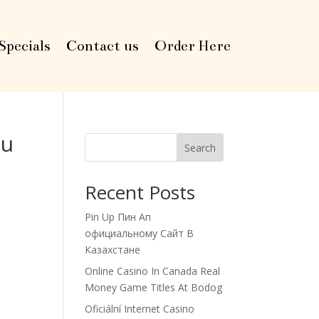
Specials
Contact us
Order Here
hu
Search
Recent Posts
Pin Up Пин Ап
официальному Сайт В
Казахстане
Online Casino In Canada Real
Money Game Titles At Bodog
Oficiální Internet Casino