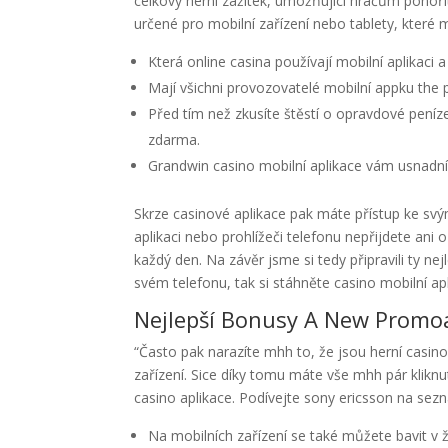
celkový herní zážitek, umožňující hráčům ponoři
určené pro mobilní zařízení nebo tablety, které 
Která online casina používají mobilní aplikaci a 
Mají všichni provozovatelé mobilní appku the 
Před tím než zkusíte štěstí o opravdové pení
zdarma.
Grandwin casino mobilní aplikace vám usnadní 
Skrze casinové aplikace pak máte přístup ke sv
aplikaci nebo prohlížeči telefonu nepřijdete ani 
každý den. Na závěr jsme si tedy připravili ty nej
svém telefonu, tak si stáhněte casino mobilní a
Nejlepší Bonusy A New Promo
“Často pak narazíte mhh to, že jsou herní casi
zařízení. Sice díky tomu máte vše mhh pár klikn
casino aplikace. Podívejte sony ericsson na sezn
Na mobilních zařízení se také můžete bavit v ž