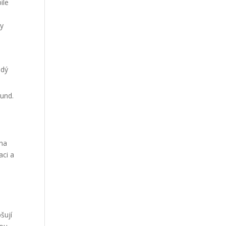
ile
ny
ždý
kund.
d
v
 na
aci a
šují