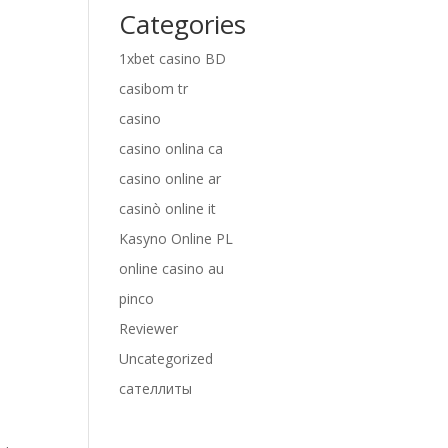
Categories
1xbet casino BD
casibom tr
casino
casino onlina ca
casino online ar
casinò online it
Kasyno Online PL
online casino au
pinco
Reviewer
Uncategorized
сателлиты