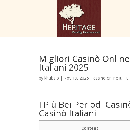
Migliori Casinò Online
Italiani 2025
by
khubaib
|
Nov 19, 2025
|
casinò online it
|
0
I Più Bei Periodi Casi
Casinò Italiani
Content