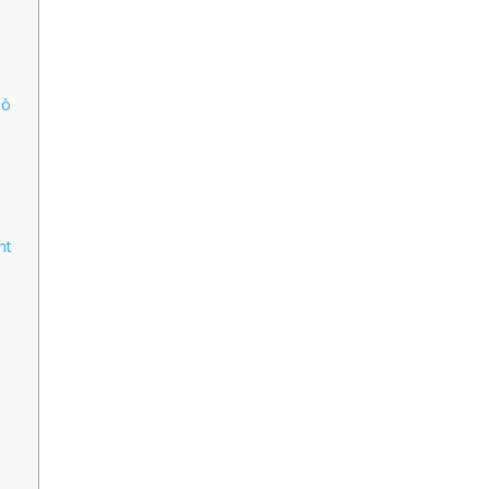
nò
nt
ò