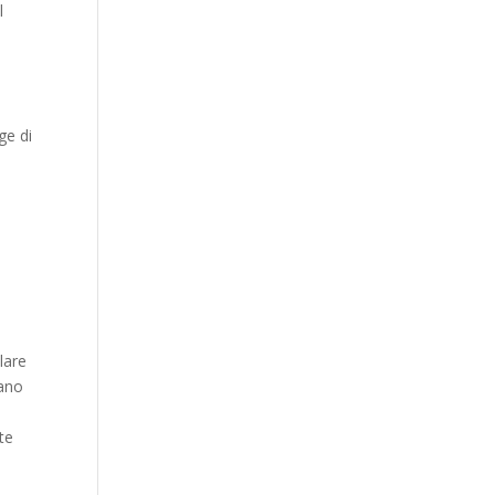
l
ge di
lare
tano
S
te