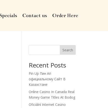
Specials
Contact us
Order Here
Search
Recent Posts
Pin Up Пин Ап
официальному Сайт В
Казахстане
Online Casino In Canada Real
Money Game Titles At Bodog
Oficiální Internet Casino