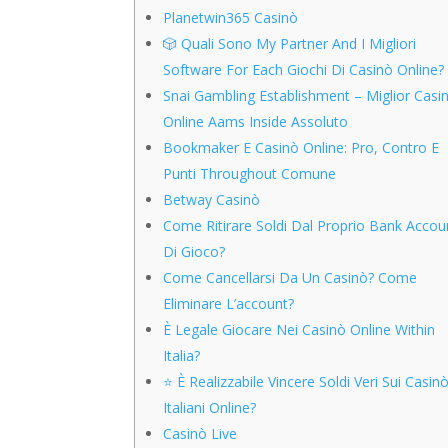
Planetwin365 Casinò
🎲 Quali Sono My Partner And I Migliori
Software For Each Giochi Di Casinò Online?
Snai Gambling Establishment – Miglior Casi
Online Aams Inside Assoluto
Bookmaker E Casinò Online: Pro, Contro E
Punti Throughout Comune
Betway Casinò
Come Ritirare Soldi Dal Proprio Bank Accou
Di Gioco?
Come Cancellarsi Da Un Casinò? Come
Eliminare L’account?
È Legale Giocare Nei Casinò Online Within
Italia?
⭐ È Realizzabile Vincere Soldi Veri Sui Casin
Italiani Online?
Casinò Live