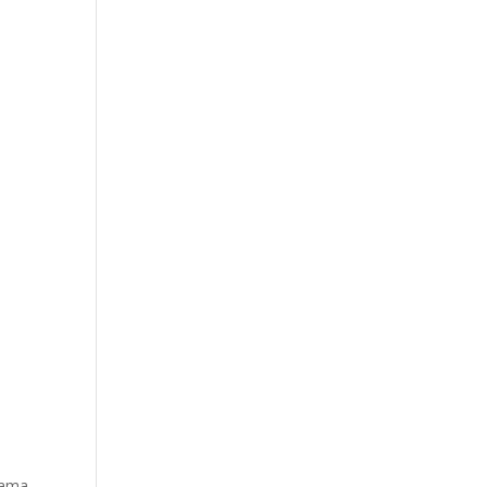
fama.