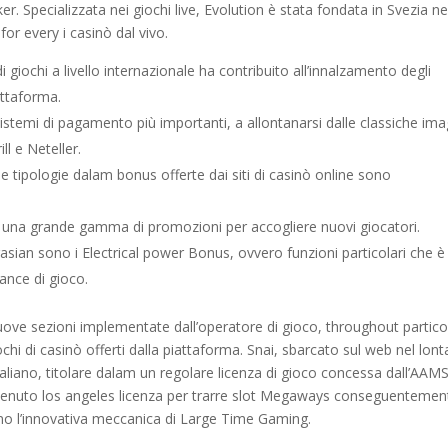
er. Specializzata nei giochi live, Evolution è stata fondata in Svezia ne
or every i casinò dal vivo.
 giochi a livello internazionale ha contribuito all’innalzamento degli
iattaforma.
sistemi di pagamento più importanti, a allontanarsi dalle classiche ima
ll e Neteller.
e tipologie dalam bonus offerte dai siti di casinò online sono
no una grande gamma di promozioni per accogliere nuovi giocatori.
urasian sono i Electrical power Bonus, ovvero funzioni particolari che è
lance di gioco.
uove sezioni implementate dall’operatore di gioco, throughout partico
ochi di casinò offerti dalla piattaforma. Snai, sbarcato sul web nel lon
taliano, titolare dalam un regolare licenza di gioco concessa dall’AAM
ottenuto los angeles licenza per trarre slot Megaways conseguentemen
ono l’innovativa meccanica di Large Time Gaming.