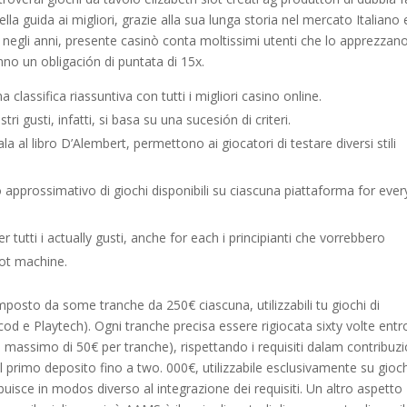
la guida ai migliori, grazie alla sua lunga storia nel mercato Italiano 
 negli anni, presente casinò conta moltissimi utenti che lo apprezzano
nno un obligación di puntata di 15x.
 classifica riassuntiva con tutti i migliori casino online.
ri gusti, infatti, si basa su una sucesión di criteri.
a al libro D’Alembert, permettono ai giocatori di testare diversi stili
 approssimativo di giochi disponibili su ciascuna piattaforma for ever
tutti i actually gusti, anche for each i principianti che vorrebbero
lot machine.
mposto da some tranche da 250€ ciascuna, utilizzabili tu giochi di
od e Playtech). Ogni tranche precisa essere rigiocata sixty volte entr
l massimo di 50€ per tranche), rispettando i requisiti dalam contribuz
 primo deposito fino a two. 000€, utilizzabile esclusivamente su gioch
uisce in modos diverso al integrazione dei requisiti. Un altro aspetto