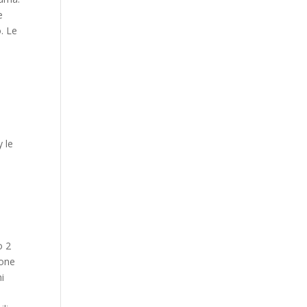
e
. Le
y le
o 2
ione
i